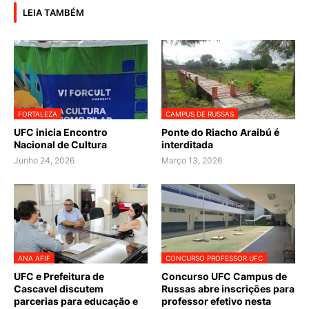
LEIA TAMBÉM
FORTALEZA
CAMPUS DE RUSSAS
UFC inicia Encontro
Ponte do Riacho Araibú é
Nacional de Cultura
interditada
Junho 24, 2026
Março 13, 2026
ANA AFIF
CONCURSO PROFESSOR UFC
UFC e Prefeitura de
Concurso UFC Campus de
Cascavel discutem
Russas abre inscrições para
parcerias para educação e
professor efetivo nesta