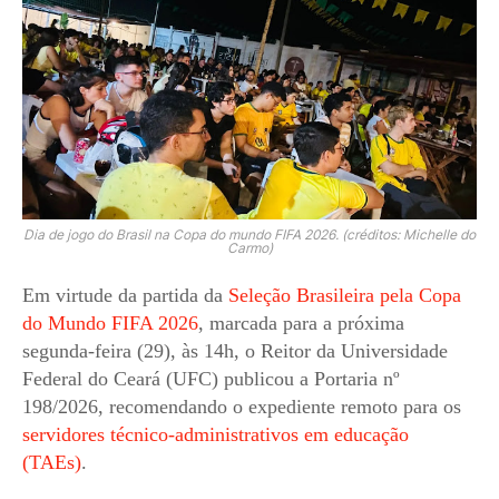
Dia de jogo do Brasil na Copa do mundo FIFA 2026. (créditos: Michelle do
Carmo)
Em virtude da partida da
Seleção Brasileira pela Copa
do Mundo FIFA 2026
, marcada para a próxima
segunda-feira (29), às 14h, o Reitor da Universidade
Federal do Ceará (UFC) publicou a Portaria nº
198/2026, recomendando o expediente remoto para os
servidores técnico-administrativos em educação
(TAEs)
.