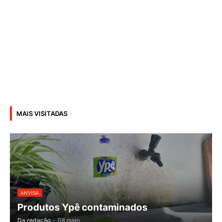
MAIS VISITADAS
ANVISA
Produtos Ypê contaminados
Da redação
-
08 maio