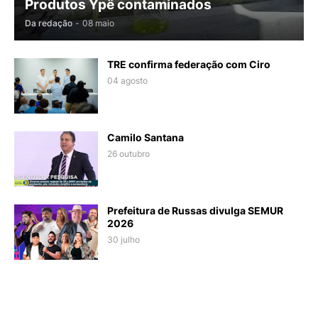
Produtos Ypê contaminados
Da redação
-
08 maio
TRE confirma federação com Ciro
04 agosto
Camilo Santana
26 outubro
Prefeitura de Russas divulga SEMUR
2026
30 julho