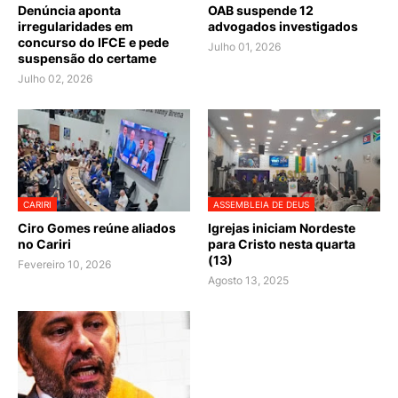
Denúncia aponta
OAB suspende 12
irregularidades em
advogados investigados
concurso do IFCE e pede
Julho 01, 2026
suspensão do certame
Julho 02, 2026
CARIRI
ASSEMBLEIA DE DEUS
Ciro Gomes reúne aliados
Igrejas iniciam Nordeste
no Cariri
para Cristo nesta quarta
(13)
Fevereiro 10, 2026
Agosto 13, 2025