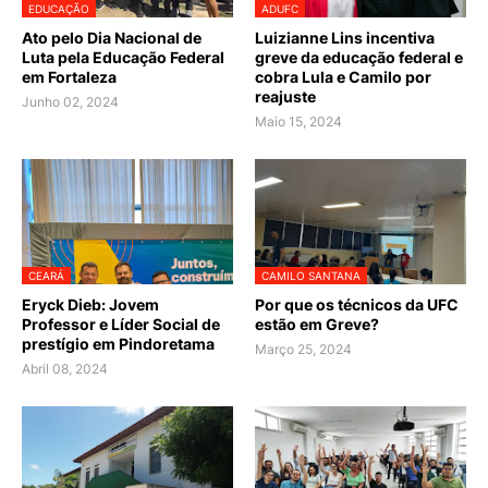
EDUCAÇÃO
ADUFC
Ato pelo Dia Nacional de
Luizianne Lins incentiva
Luta pela Educação Federal
greve da educação federal e
em Fortaleza
cobra Lula e Camilo por
reajuste
Junho 02, 2024
Maio 15, 2024
CEARÁ
CAMILO SANTANA
Eryck Dieb: Jovem
Por que os técnicos da UFC
Professor e Líder Social de
estão em Greve?
prestígio em Pindoretama
Março 25, 2024
Abril 08, 2024