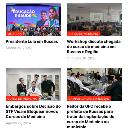
MEDICINA
CURSO DE MEDICINA
Presidente Lula em Russas
Workshop discute chegada
do curso de medicina em
Março 26, 2026
Russas e Região
Outrubro 30, 2025
CURSO DE MEDICINA
CAMPUS DA UFC EM RUSSAS
Embargos sobre Decisão do
Reitor da UFC recebe o
STF Visam Bloquear novos
prefeito de Russas para
Cursos de Medicina
tratar da implantação do
curso de Medicina no
Agosto 21, 2024
município