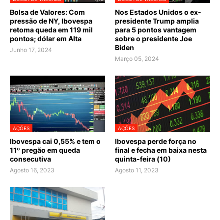
Bolsa de Valores: Com
Nos Estados Unidos o ex-
pressão de NY, Ibovespa
presidente Trump amplia
retoma queda em 119 mil
para 5 pontos vantagem
pontos; dólar em Alta
sobre o presidente Joe
Biden
Junho 17, 2024
Março 05, 2024
AÇÕES
AÇÕES
Ibovespa cai 0,55% e tem o
Ibovespa perde força no
11º pregão em queda
final e fecha em baixa nesta
consecutiva
quinta-feira (10)
Agosto 16, 2023
Agosto 11, 2023