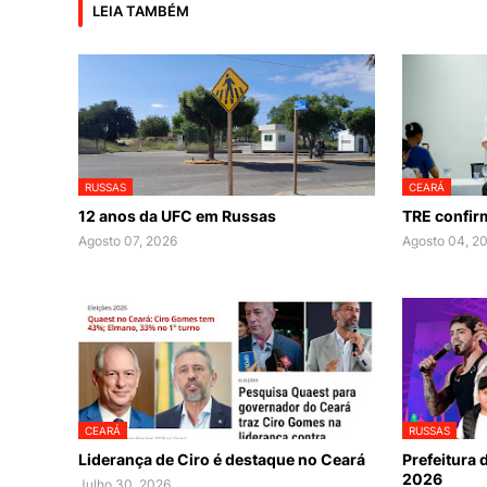
LEIA TAMBÉM
RUSSAS
CEARÁ
12 anos da UFC em Russas
TRE confir
Agosto 07, 2026
Agosto 04, 2
CEARÁ
RUSSAS
Liderança de Ciro é destaque no Ceará
Prefeitura
2026
Julho 30, 2026