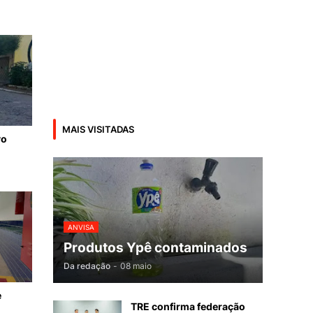
MAIS VISITADAS
vo
ANVISA
Produtos Ypê contaminados
Da redação
-
08 maio
e
TRE confirma federação