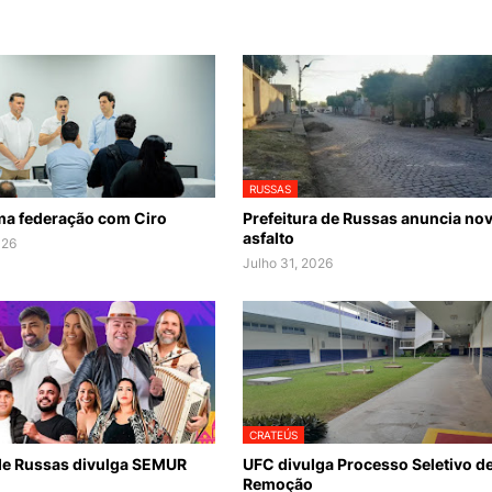
RUSSAS
ma federação com Ciro
Prefeitura de Russas anuncia no
asfalto
026
Julho 31, 2026
CRATEÚS
 de Russas divulga SEMUR
UFC divulga Processo Seletivo d
Remoção