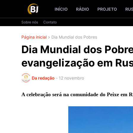
INÍCIO
RÁDIO
PROJETO
RU
Sobre nós
Contato
Página inicial
Dia Mundial dos Pobres
Dia Mundial dos Pobr
evangelização em Ru
Da redação
-
12 novembro
A celebração será na comunidade do Peixe em R