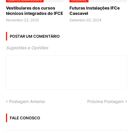
CAMPUS MARANGUAPE
CASCAVEL
Vestibulares dos cursos
Futuras Instalações IFCe
técnicos integrados do IFCE
Cascavel
Novembro 23, 2025
Setembro 02, 2024
POSTAR UM COMENTÁRIO
Sugestões e Opiniões
Postagem Anterior
Próxima Postagem
FALE CONOSCO