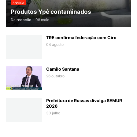
ANVISA
Produtos Ypê contaminados
Da redação
-
08 maio
TRE confirma federação com Ciro
04 agosto
Camilo Santana
26 outubro
Prefeitura de Russas divulga SEMUR
2026
30 julho