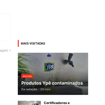
MAIS VISITADAS
tagem
ANVISA
Produtos Ypê contaminados
Da redação
-
08 maio
Certificadores e