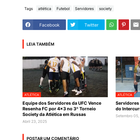
Tags
atlética
Futebol
Servidores
society
Facebook
Twitter
LEIA TAMBÉM
ATLÉTICA
ATLÉTICA
Equipe dos Servidores da UFC Vence
Servidores 
Resenha FC por 4x3 no 3º Torneio
do Intercu
Society da Atlética em Russas
Setembro 05,
Abril 23, 2025
POSTAR UM COMENTÁRIO