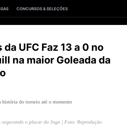
SSAS
CONCURSOS & SELEÇÕES
 da UFC Faz 13 a 0 no
ll na maior Goleada da
ão
 história do torneio
até o momento
s segurando o placar do Jogo | Foto: Reprodução