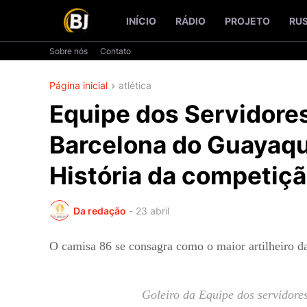
INÍCIO
RÁDIO
PROJETO
RU
Sobre nós
Contato
Página inicial
atlética
Equipe dos Servidores
Barcelona do Guayaqui
História da competiç
Da redação
-
23 abril
O camisa 86 se consagra como o maior artilheiro da
Goleiro da Equipe dos servidore