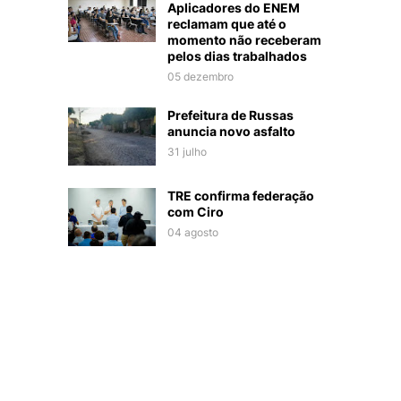
Aplicadores do ENEM
reclamam que até o
momento não receberam
pelos dias trabalhados
05 dezembro
Prefeitura de Russas
anuncia novo asfalto
31 julho
TRE confirma federação
com Ciro
04 agosto