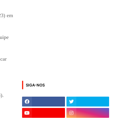
(23) em
quipe
acar
SIGA-NOS
).