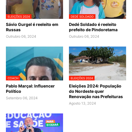
ELEIÇÕES 2024
DEDÉ SOLDADO
Sávio Gurgel é reeleito em
Dedé Soldado é reeleito
Russas
prefeito de Pindoretama
Outrubro 06, 2024
Outrubro 06, 2024
COACH
ELEIÇÕES 2024
Pablo Marçal: Influencer
Eleições 2024: População
Político
do Nordeste quer
Renovação nas Prefeituras
Setembro 06, 2024
Agosto 13, 2024