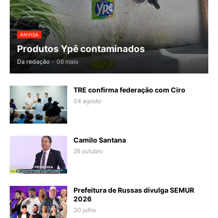
ANVISA
Produtos Ypê contaminados
Da redação
-
08 maio
TRE confirma federação com Ciro
04 agosto
Camilo Santana
26 outubro
Prefeitura de Russas divulga SEMUR
2026
30 julho