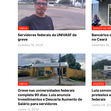
GREVE
BANCO DO BR
Servidores federais da UNIVASF de
Bancários 
greve
no Ceará
Outrubro 16, 2024
Setembro 16,
GREVE
ANDIFES
Greve nas universidades federais
Lula convo
completa 90 dias: Lula anuncia
protestos 
Investimentos e Descarta Aumento de
federais
Salário para servidores
Junho 04, 20
Junho 11, 2024