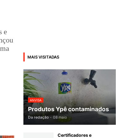
s e
ançou
orma
MAIS VISITADAS
ANVISA
Produtos Ypê contaminados
Da redação
-
08 maio
Certificadores e