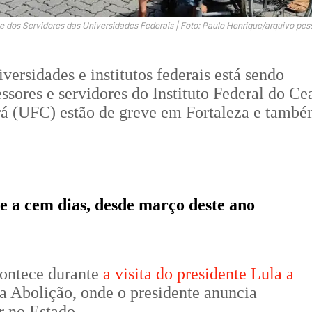
 dos Servidores das Universidades Federais | Foto: Paulo Henrique/arquivo pes
versidades e institutos federais está sendo
sores e servidores do Instituto Federal do Ce
rá (UFC) estão de greve em Fortaleza e tamb
ce a cem dias, desde março deste ano
acontece durante
a visita do presidente Lula a
da Abolição, onde o presidente anuncia
r no Estado.