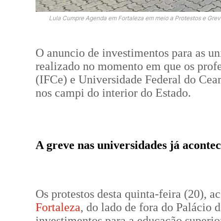
Lula Cumpre Agenda em Fortaleza em meio a Protestos e Greve
O anuncio de investimentos para as uni
realizado no momento em que os profes
(IFCe) e Universidade Federal do Cea
nos campi do interior do Estado.
A greve nas universidades já aconte
Os protestos desta quinta-feira (20), 
Fortaleza
, do lado de fora do Palácio 
investimentos para a educação superio