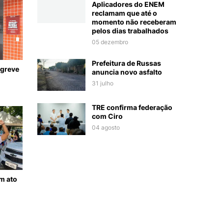
Aplicadores do ENEM
reclamam que até o
momento não receberam
pelos dias trabalhados
05 dezembro
Prefeitura de Russas
 greve
anuncia novo asfalto
31 julho
TRE confirma federação
com Ciro
04 agosto
m ato