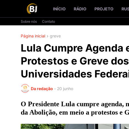
INÍCIO
RÁDIO
PROJETO
RU
Sobre nós
Contato
Página inicial
greve
Lula Cumpre Agenda e
Protestos e Greve dos
Universidades Federa
Da redação
-
20 junho
O Presidente Lula cumpre agenda, ne
da Abolição, em meio a protestos e G