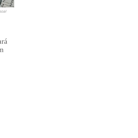
soal
ará
ém