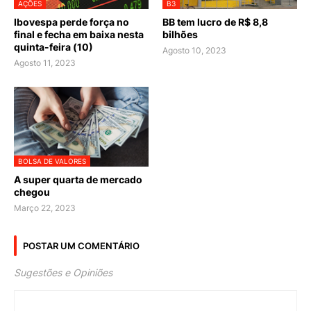
AÇÕES
B3
Ibovespa perde força no
BB tem lucro de R$ 8,8
final e fecha em baixa nesta
bilhões
quinta-feira (10)
Agosto 10, 2023
Agosto 11, 2023
BOLSA DE VALORES
A super quarta de mercado
chegou
Março 22, 2023
POSTAR UM COMENTÁRIO
Sugestões e Opiniões