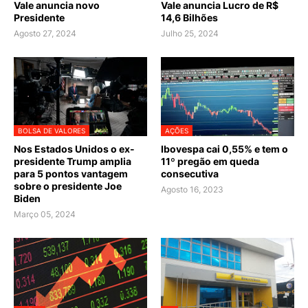
Vale anuncia novo
Vale anuncia Lucro de R$
Presidente
14,6 Bilhões
Agosto 27, 2024
Julho 25, 2024
BOLSA DE VALORES
AÇÕES
Nos Estados Unidos o ex-
Ibovespa cai 0,55% e tem o
presidente Trump amplia
11º pregão em queda
para 5 pontos vantagem
consecutiva
sobre o presidente Joe
Agosto 16, 2023
Biden
Março 05, 2024