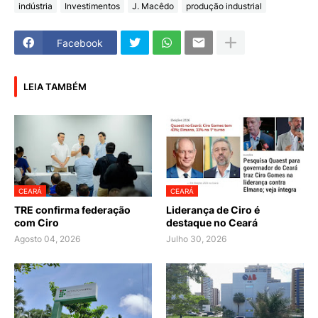
indústria
Investimentos
J. Macêdo
produção industrial
Facebook
LEIA TAMBÉM
CEARÁ
CEARÁ
TRE confirma federação
Liderança de Ciro é
com Ciro
destaque no Ceará
Agosto 04, 2026
Julho 30, 2026