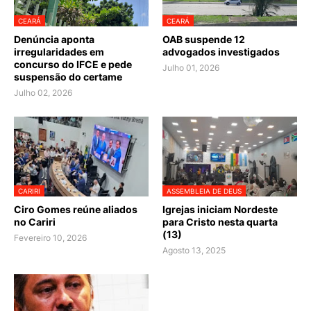
CEARÁ
CEARÁ
Denúncia aponta
OAB suspende 12
irregularidades em
advogados investigados
concurso do IFCE e pede
Julho 01, 2026
suspensão do certame
Julho 02, 2026
CARIRI
ASSEMBLEIA DE DEUS
Ciro Gomes reúne aliados
Igrejas iniciam Nordeste
no Cariri
para Cristo nesta quarta
(13)
Fevereiro 10, 2026
Agosto 13, 2025