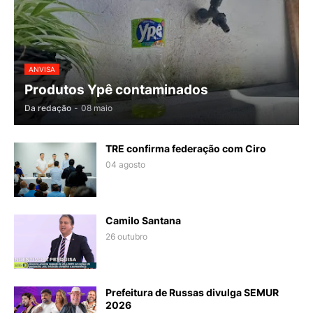
ANVISA
Produtos Ypê contaminados
Da redação
-
08 maio
TRE confirma federação com Ciro
04 agosto
Camilo Santana
26 outubro
Prefeitura de Russas divulga SEMUR
2026