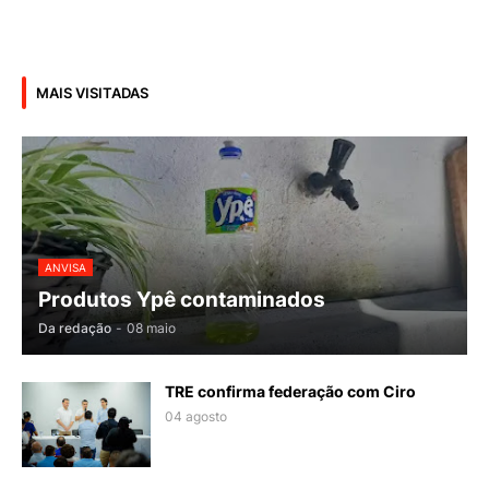
MAIS VISITADAS
ANVISA
Produtos Ypê contaminados
Da redação
-
08 maio
TRE confirma federação com Ciro
04 agosto