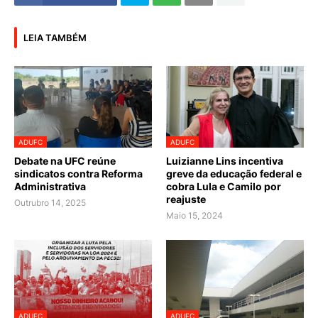
LEIA TAMBÉM
ADUFC
ADUFC
Debate na UFC reúne
Luizianne Lins incentiva
sindicatos contra Reforma
greve da educação federal e
Administrativa
cobra Lula e Camilo por
reajuste
Outrubro 14, 2025
Maio 15, 2024
ADUFC
ADUFC