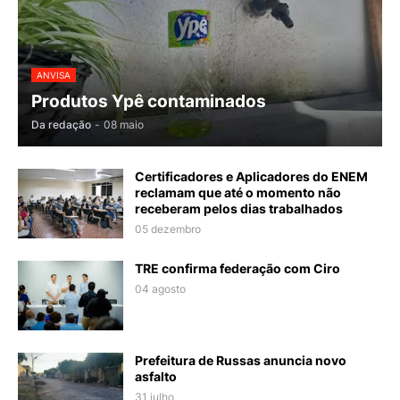
ANVISA
Produtos Ypê contaminados
Da redação
-
08 maio
Certificadores e Aplicadores do ENEM
reclamam que até o momento não
receberam pelos dias trabalhados
05 dezembro
TRE confirma federação com Ciro
04 agosto
Prefeitura de Russas anuncia novo
asfalto
31 julho