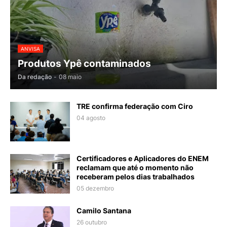
ANVISA
Produtos Ypê contaminados
Da redação
-
08 maio
TRE confirma federação com Ciro
04 agosto
Certificadores e Aplicadores do ENEM
reclamam que até o momento não
receberam pelos dias trabalhados
05 dezembro
Camilo Santana
26 outubro