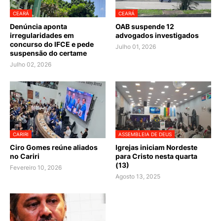
CEARÁ
CEARÁ
Denúncia aponta
OAB suspende 12
irregularidades em
advogados investigados
concurso do IFCE e pede
Julho 01, 2026
suspensão do certame
Julho 02, 2026
CARIRI
ASSEMBLEIA DE DEUS
Ciro Gomes reúne aliados
Igrejas iniciam Nordeste
no Cariri
para Cristo nesta quarta
(13)
Fevereiro 10, 2026
Agosto 13, 2025