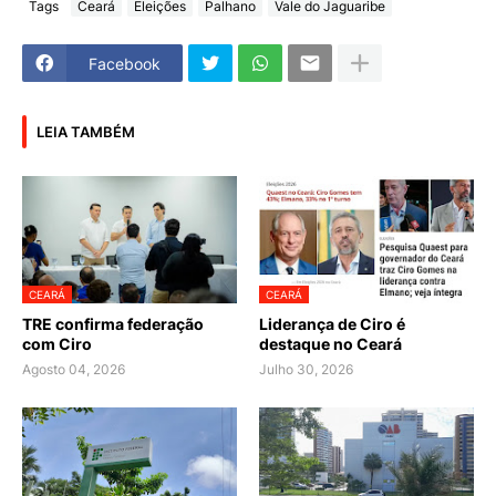
Tags
Ceará
Eleições
Palhano
Vale do Jaguaribe
Facebook
LEIA TAMBÉM
CEARÁ
CEARÁ
TRE confirma federação
Liderança de Ciro é
com Ciro
destaque no Ceará
Agosto 04, 2026
Julho 30, 2026