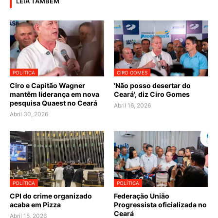
LEIA TAMBÉM
POLÍTICA
CIRO GOMES
Ciro e Capitão Wagner
'Não posso desertar do
mantêm liderança em nova
Ceará', diz Ciro Gomes
pesquisa Quaest no Ceará
Abril 16, 2026
Abril 30, 2026
POLÍTICA
POLÍTICA
CPI do crime organizado
Federação União
acaba em Pizza
Progressista oficializada no
Ceará
Abril 15, 2026