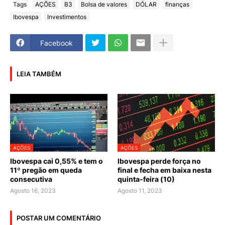
Tags
AÇÕES
B3
Bolsa de valores
DÓLAR
finanças
Ibovespa
Investimentos
Facebook
LEIA TAMBÉM
AÇÕES
AÇÕES
Ibovespa cai 0,55% e tem o
Ibovespa perde força no
11º pregão em queda
final e fecha em baixa nesta
consecutiva
quinta-feira (10)
Agosto 16, 2023
Agosto 11, 2023
POSTAR UM COMENTÁRIO