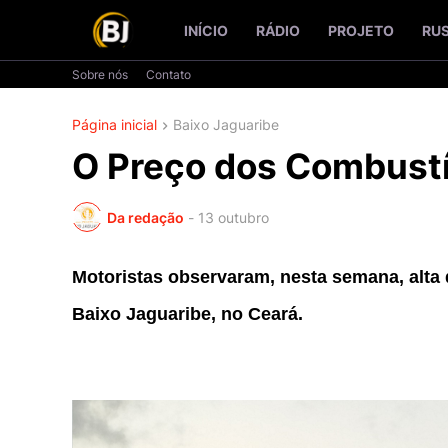
INÍCIO
RÁDIO
PROJETO
RU
Sobre nós
Contato
Página inicial
Baixo Jaguaribe
O Preço dos Combustí
Da redação
-
13 outubro
Motoristas observaram, nesta semana, alta
Baixo Jaguaribe, no Ceará.