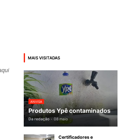
MAIS VISITADAS
aqui
ANVISA
Produtos Ypê contaminados
Da redação
-
08 maio
Certificadores e