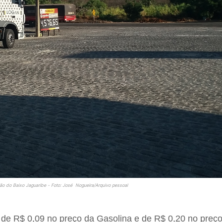
o do Baixo Jaguaribe - Foto: José Nogueira/Arquivo pessoal
 de R$ 0,09 no preço da Gasolina e de R$ 0,20 no preç