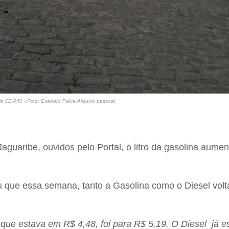
s CE-040 - Foto: Evandro Paiva/Arquivo pessoal
uaribe, ouvidos pelo Portal, o litro da gasolina aume
tou que essa semana, tanto a Gasolina como o Diesel vol
 que estava em R$ 4,48, foi para R$ 5,19. O Diesel já e