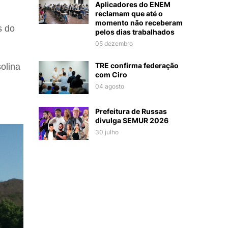
Aplicadores do ENEM
reclamam que até o
momento não receberam
s do
pelos dias trabalhados
05 dezembro
TRE confirma federação
olina
com Ciro
04 agosto
Prefeitura de Russas
divulga SEMUR 2026
30 julho