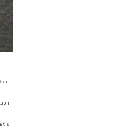
ntou
taram
stá a