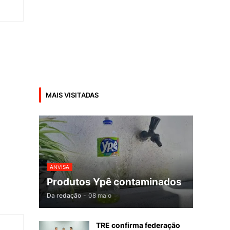
MAIS VISITADAS
ANVISA
Produtos Ypê contaminados
Da redação
-
08 maio
TRE confirma federação