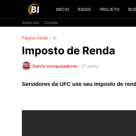
INÍCIO
RÁDIO
PROJETO
RU
Sobre nós
Contato
Página inicial
IR
Imposto de Renda
Danilo computadores
-
21 junho
Servidores da UFC use seu imposto de rend