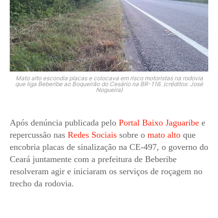
Mato alto escondia placas e colocava em risco motoristas na rodovia
que liga Beberibe ao Boqueirão do Cesário na BR-116. (créditos: José
Nogueira)
Após denúncia publicada pelo
Portal Baixo Jaguaribe
e
repercussão nas
Redes Sociais
sobre o
mato alto
que
encobria placas de sinalização na CE-497, o governo do
Ceará juntamente com a prefeitura de Beberibe
resolveram agir e iniciaram os serviços de roçagem no
trecho da rodovia.