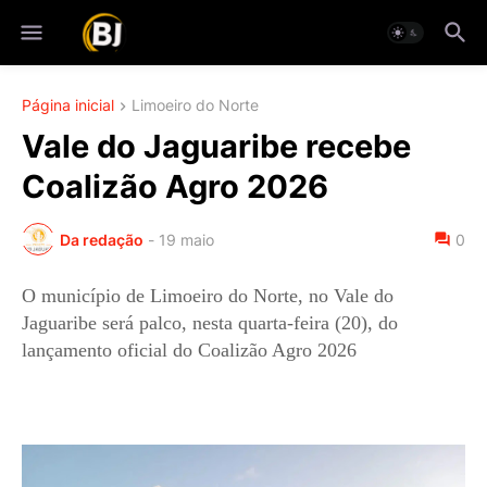
Página inicial
Limoeiro do Norte
Vale do Jaguaribe recebe
Coalizão Agro 2026
Da redação
-
19 maio
0
O município de Limoeiro do Norte, no Vale do
Jaguaribe será palco, nesta quarta-feira (20), do
lançamento oficial do Coalizão Agro 2026