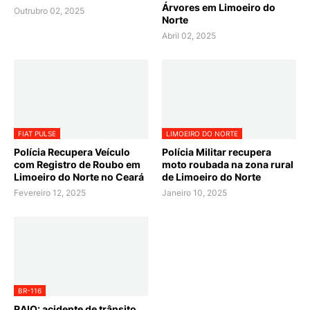
Árvores em Limoeiro do
Outrubro 02, 2025
Norte
Abril 02, 2025
FIAT PULSE
LIMOEIRO DO NORTE
Polícia Recupera Veículo
Polícia Militar recupera
com Registro de Roubo em
moto roubada na zona rural
Limoeiro do Norte no Ceará
de Limoeiro do Norte
Fevereiro 12, 2025
Janeiro 10, 2025
BR-116
RAIO: acidente de trânsito