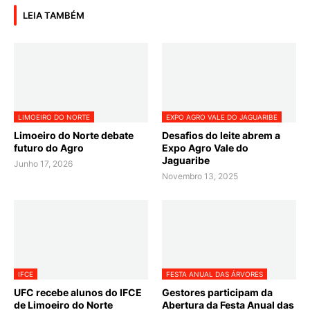
LEIA TAMBÉM
LIMOEIRO DO NORTE
EXPO AGRO VALE DO JAGUARIBE
Limoeiro do Norte debate
Desafios do leite abrem a
futuro do Agro
Expo Agro Vale do
Jaguaribe
Junho 17, 2026
Novembro 13, 2025
IFCE
FESTA ANUAL DAS ÁRVORES
UFC recebe alunos do IFCE
Gestores participam da
de Limoeiro do Norte
Abertura da Festa Anual das