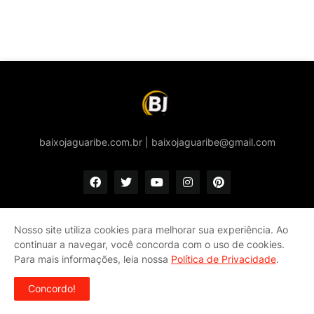
baixojaguaribe.com.br | baixojaguaribe@gmail.com
Nosso site utiliza cookies para melhorar sua experiência. Ao
continuar a navegar, você concorda com o uso de cookies.
Início
Quem somos
Política de privacidade e Cookies
Para mais informações, leia nossa
Política de Privacidade
.
Fale conosco
Concordo!
Copyright ©
2026
Baixo Jaguaribe - notícias