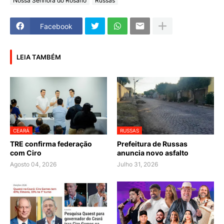
Nossa Senhora do Rosário
Russas
Facebook
LEIA TAMBÉM
CEARÁ
RUSSAS
TRE confirma federação
Prefeitura de Russas
com Ciro
anuncia novo asfalto
Agosto 04, 2026
Julho 31, 2026