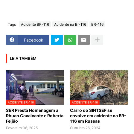
Tags
Acidente BR-116
Acidente na Br-116
BR-116
Facebook
LEIA TAMBÉM
ACIDENTE BR-116
ACIDENTE BR-116
SER Presta Homenagem a
Carro do SINTSEF se
Rhuan Cavalcante e Roberta
envolve em acidente na BR-
Feijão
116 em Russas
Fevereiro 06, 2025
Outrubro 26, 2024