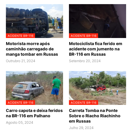
ACIDENTE BR-116
ACIDENTE BR-116
Motorista morre após
Motociclista fica ferido em
caminhão carregado de
acidente com jumento na
manga tombar em Russas
BR-116 em Russas
Outrubro 21, 2024
Setembro 20, 2024
ACIDENTE BR-116
ACIDENTE BR-116
Carro capota e deixa feridos
Carreta Tomba na Ponte
na BR-116 em Palhano
Sobre o Riacho Riachinho
em Russas
Agosto 05, 2024
Julho 29, 2024