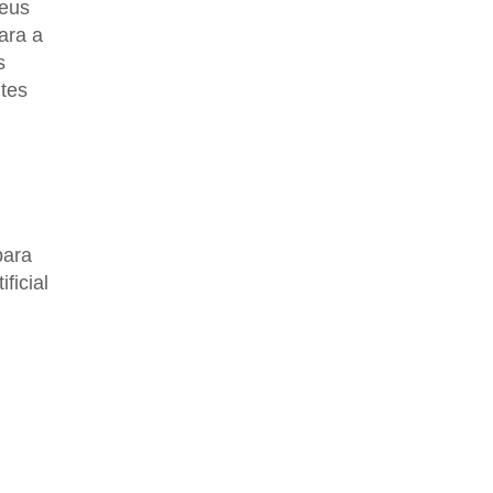
seus
ara a
s
ntes
para
ficial