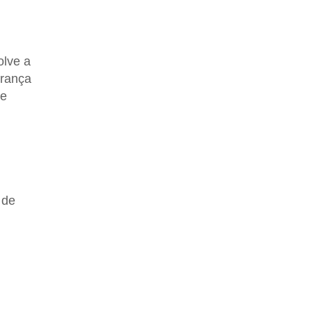
lve a
urança
se
 de