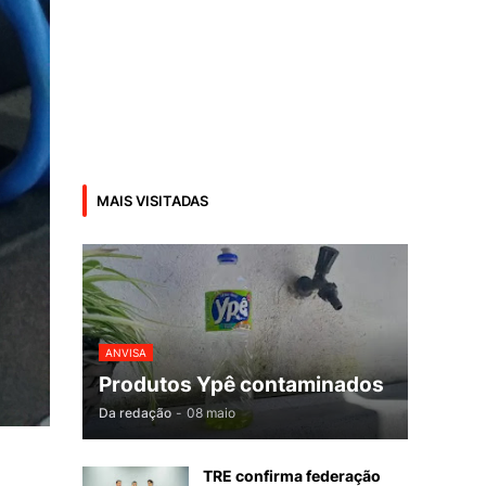
MAIS VISITADAS
ANVISA
Produtos Ypê contaminados
Da redação
-
08 maio
TRE confirma federação