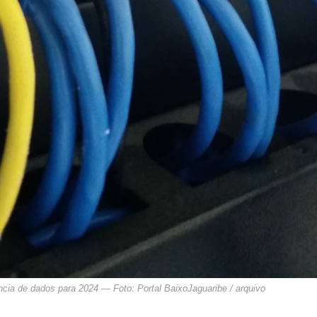
ncia de dados para 2024 — Foto: Portal BaixoJaguaribe / arquivo