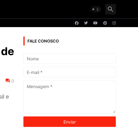
FALE CONOSCO
 de
0
il e