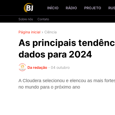
INÍCIO
RÁDIO
PROJETO
RU
Sobre nós
Contato
Página inicial
Ciência
As principais tendênc
dados para 2024
Da redação
-
04 outubro
A Cloudera selecionou e elencou as mais forte
no mundo para o próximo ano