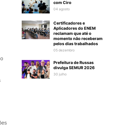
com Ciro
04 agosto
Certificadores e
Aplicadores do ENEM
reclamam que até o
momento não receberam
pelos dias trabalhados
05 dezembro
 o
Prefeitura de Russas
divulga SEMUR 2026
30 julho
a
ões