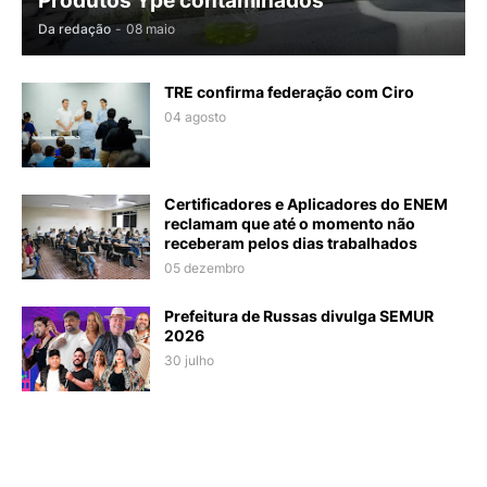
Produtos Ypê contaminados
Da redação
-
08 maio
TRE confirma federação com Ciro
04 agosto
Certificadores e Aplicadores do ENEM
reclamam que até o momento não
receberam pelos dias trabalhados
05 dezembro
Prefeitura de Russas divulga SEMUR
2026
30 julho