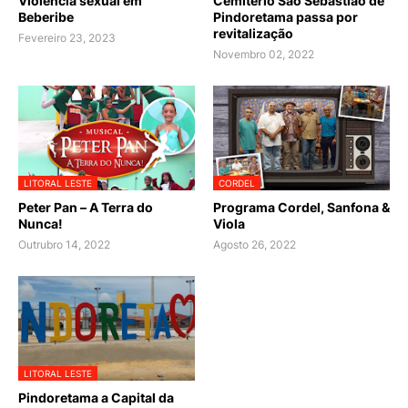
Violência sexual em
Cemitério São Sebastião de
Beberibe
Pindoretama passa por
revitalização
Fevereiro 23, 2023
Novembro 02, 2022
LITORAL LESTE
CORDEL
Peter Pan – A Terra do
Programa Cordel, Sanfona &
Nunca!
Viola
Outrubro 14, 2022
Agosto 26, 2022
LITORAL LESTE
Pindoretama a Capital da