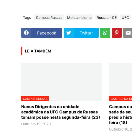
Tags
Campus Russas
Meio ambiente
Russas - CE
UFC
Facebook
Twitter
LEIA TAMBÉM
CAMPUS RUSSAS
CAMPUS DA U
Novos Dirigentes da unidade
Campus da
acadêmica da UFC Campus de Russas
sede de se
tomam posse nesta segunda-feira (23)
prédio hist
feira (18)
Outrubro 19, 2023
Outrubro 16, 