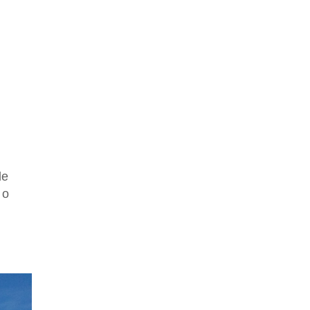
de
 o