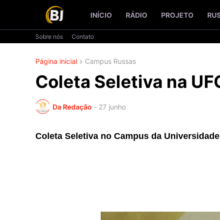
INÍCIO
RÁDIO
PROJETO
RU
Sobre nós
Contato
Página inicial
Campus Russas
Coleta Seletiva na UF
Da Redação
-
27 junho
Coleta Seletiva no Campus da Universidad