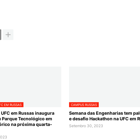
FC EM RUSSAS
CAMPUS RUSSAS
 UFC em Russas inaugura
Semana das Engenharias tem pal
u Parque Tecnológico em
e desafio Hackathon na UFC em 
órico na próxima quarta-
Setembro 30, 2023
2023