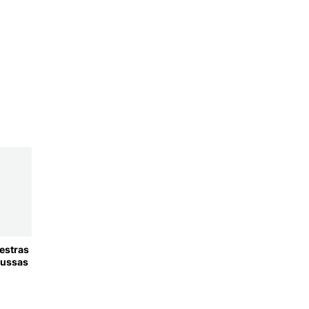
estras
Russas