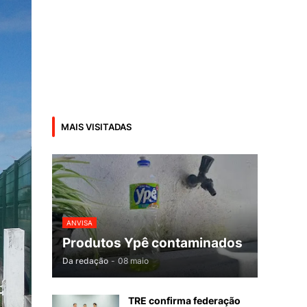
MAIS VISITADAS
ANVISA
Produtos Ypê contaminados
Da redação
-
08 maio
TRE confirma federação