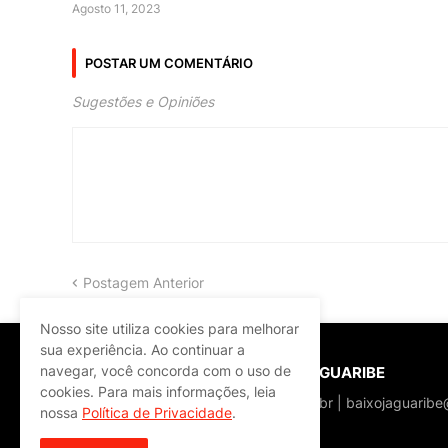
Agosto 11, 2023
POSTAR UM COMENTÁRIO
Sugestões e Opiniões
Postagem Anterior
Nosso site utiliza cookies para melhorar
sua experiência. Ao continuar a
navegar, você concorda com o uso de
PORTAL BAIXO JAGUARIBE
cookies. Para mais informações, leia
baixojaguaribe.com.br | baixojaguarib
nossa
Política de Privacidade
.