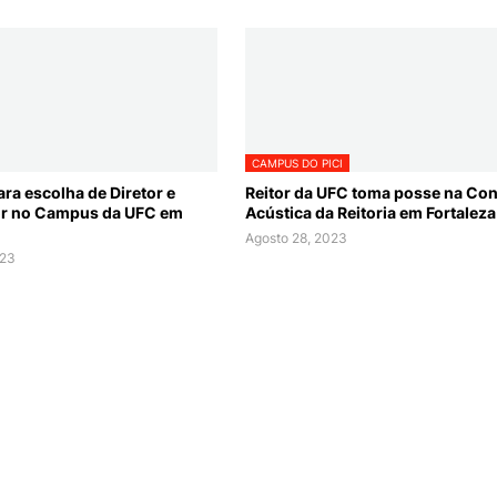
CAMPUS DO PICI
ra escolha de Diretor e
Reitor da UFC toma posse na Co
or no Campus da UFC em
Acústica da Reitoria em Fortaleza
Agosto 28, 2023
023